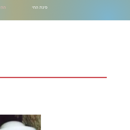
פינת החי
ההי