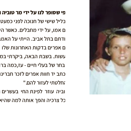
כפי שסופר לנו על ידי מר טוביה ו
עם אמו, על ידי מחבלים. כאשר ה
דודתם בתל אביב. הייתי על האמב
עם אפרים בדקות האחרונות שלו 
לעשות. בשבת הבאה, ביקרתי במקו
מבחר של בעלי חיים - עז,כמה ברוו
בכתב יד חוות אפרים לזכר חברינו
והחלטתי לעזור להם." ​
טוביה עוזר לפינת החי בעשרים ו
לכל צרכיה והפך אותה למה שהיא ה